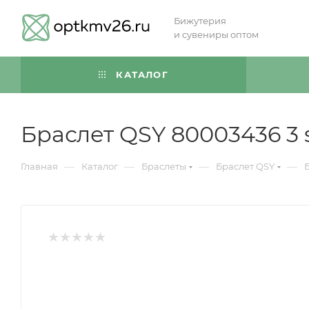
Бижутерия
и сувениры оптом
КАТАЛОГ
Браслет QSY 80003436 3
—
—
—
—
Главная
Каталог
Браслеты
Браслет QSY