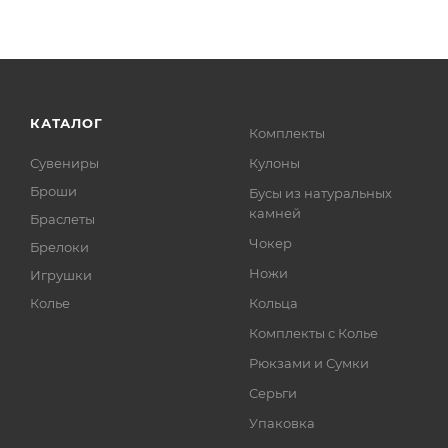
КАТАЛОГ
Комплекты
Сувениры
Кулоны
Броши
Бусы из натуральных
камней
Браслеты
Чокер
Брелоки
Ножи
Игрушки
Колье
Кольца
Комплекты с Колье
Рюкзами и Сумки
Серьги
Упаковка