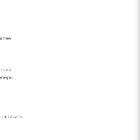
Далее
ловия
еперь
 написать