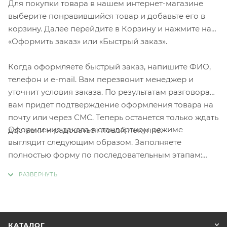
Для покупки товара в нашем интернет-магазине
выберите понравившийся товар и добавьте его в
корзину. Далее перейдите в Корзину и нажмите на
«Оформить заказ» или «Быстрый заказ».
Когда оформляете быстрый заказ, напишите ФИО,
телефон и e-mail. Вам перезвонит менеджер и
уточнит условия заказа. По результатам разговора
вам придет подтверждение оформления товара на
почту или через СМС. Теперь останется только ждать
Оформление заказа в стандартном режиме
доставки и радоваться новой покупке.
выглядит следующим образом. Заполняете
полностью форму по последовательным этапам:
адрес, способ доставки, оплаты, данные о себе.
Советуем в комментарии к заказу написать
информацию, которая поможет курьеру вас найти.
Нажмите кнопку «Оформить заказ».
КАТАЛОГ