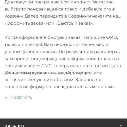
Для покупки товара в нашем интернет-магазине
выберите понравившийся товар и добавьте его в
корзину. Далее перейдите в Корзину и нажмите на
«Оформить заказ» или «Быстрый заказ».
Когда оформляете быстрый заказ, напишите ФИО,
телефон и e-mail. Вам перезвонит менеджер и
уточнит условия заказа. По результатам разговора
вам придет подтверждение оформления товара на
почту или через СМС. Теперь останется только ждать
Оформление заказа в стандартном режиме
доставки и радоваться новой покупке.
выглядит следующим образом. Заполняете
полностью форму по последовательным этапам:
адрес, способ доставки, оплаты, данные о себе.
Советуем в комментарии к заказу написать
информацию, которая поможет курьеру вас найти.
Нажмите кнопку «Оформить заказ».
КАТАЛОГ