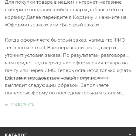
Для покупки товара в нашем интернет-магазине
выберите понравившийся товар и добавьте его в
корзину. Далее перейдите в Корзину и нажмите на
«Оформить заказ» или «Быстрый заказ».
Когда оформляете быстрый заказ, напишите ФИО,
телефон и e-mail. Вам перезвонит менеджер и
уточнит условия заказа. По результатам разговора
вам придет подтверждение оформления товара на
почту или через СМС. Теперь останется только ждать
Оформление заказа в стандартном режиме
доставки и радоваться новой покупке.
выглядит следующим образом. Заполняете
полностью форму по последовательным этапам:
адрес, способ доставки, оплаты, данные о себе.
Советуем в комментарии к заказу написать
информацию, которая поможет курьеру вас найти.
Нажмите кнопку «Оформить заказ».
КАТАЛОГ