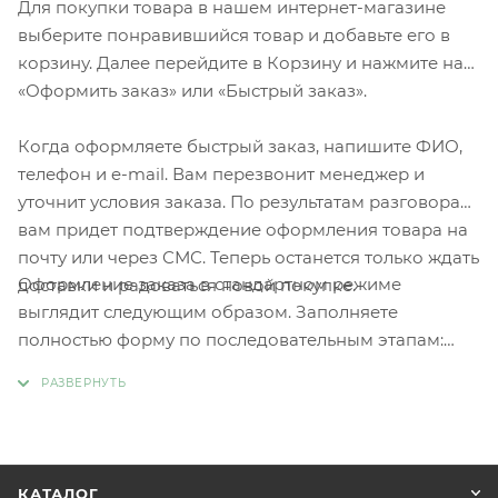
Для покупки товара в нашем интернет-магазине
выберите понравившийся товар и добавьте его в
корзину. Далее перейдите в Корзину и нажмите на
«Оформить заказ» или «Быстрый заказ».
Когда оформляете быстрый заказ, напишите ФИО,
телефон и e-mail. Вам перезвонит менеджер и
уточнит условия заказа. По результатам разговора
вам придет подтверждение оформления товара на
почту или через СМС. Теперь останется только ждать
Оформление заказа в стандартном режиме
доставки и радоваться новой покупке.
выглядит следующим образом. Заполняете
полностью форму по последовательным этапам:
адрес, способ доставки, оплаты, данные о себе.
Советуем в комментарии к заказу написать
информацию, которая поможет курьеру вас найти.
Нажмите кнопку «Оформить заказ».
КАТАЛОГ