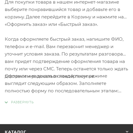
Для покупки товара в нашем интернет-магазине
выберите понравившийся товар и добавьте его в
корзину. Далее перейдите в Корзину и нажмите на
«Оформить заказ» или «Быстрый заказ».
Когда оформляете быстрый заказ, напишите ФИО,
телефон и e-mail. Вам перезвонит менеджер и
уточнит условия заказа. По результатам разговора
вам придет подтверждение оформления товара на
почту или через СМС. Теперь останется только ждать
Оформление заказа в стандартном режиме
доставки и радоваться новой покупке.
выглядит следующим образом. Заполняете
полностью форму по последовательным этапам:
адрес, способ доставки, оплаты, данные о себе.
Советуем в комментарии к заказу написать
информацию, которая поможет курьеру вас найти.
Нажмите кнопку «Оформить заказ».
КАТАЛОГ