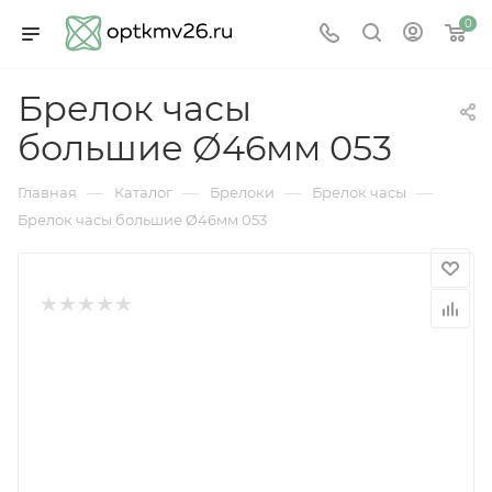
0
Брелок часы
большие Ø46мм 053
—
—
—
—
Главная
Каталог
Брелоки
Брелок часы
Брелок часы большие Ø46мм 053