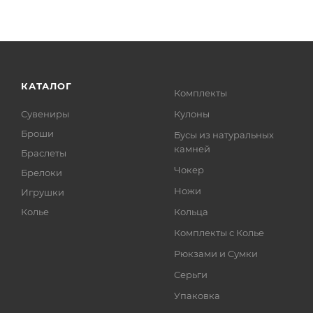
КАТАЛОГ
Комплекты
Сувениры
Кулоны
Броши
Бусы из натуральных
камней
Браслеты
Чокер
Брелоки
Ножи
Игрушки
Колье
Кольца
Комплекты с Колье
Рюкзами и Сумки
Серьги
Упаковка