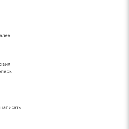
Далее
ловия
еперь
 написать