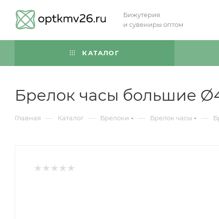
Бижутерия
и сувениры оптом
КАТАЛОГ
Брелок часы большие Ø
—
—
—
—
Главная
Каталог
Брелоки
Брелок часы
Б