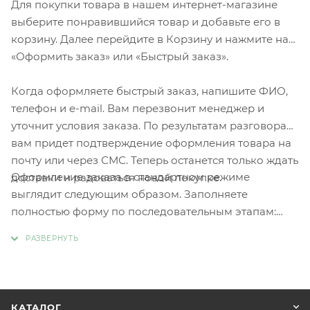
Для покупки товара в нашем интернет-магазине
выберите понравившийся товар и добавьте его в
корзину. Далее перейдите в Корзину и нажмите на
«Оформить заказ» или «Быстрый заказ».
Когда оформляете быстрый заказ, напишите ФИО,
телефон и e-mail. Вам перезвонит менеджер и
уточнит условия заказа. По результатам разговора
вам придет подтверждение оформления товара на
почту или через СМС. Теперь останется только ждать
Оформление заказа в стандартном режиме
доставки и радоваться новой покупке.
выглядит следующим образом. Заполняете
полностью форму по последовательным этапам:
адрес, способ доставки, оплаты, данные о себе.
Советуем в комментарии к заказу написать
информацию, которая поможет курьеру вас найти.
Нажмите кнопку «Оформить заказ».
КАТАЛОГ