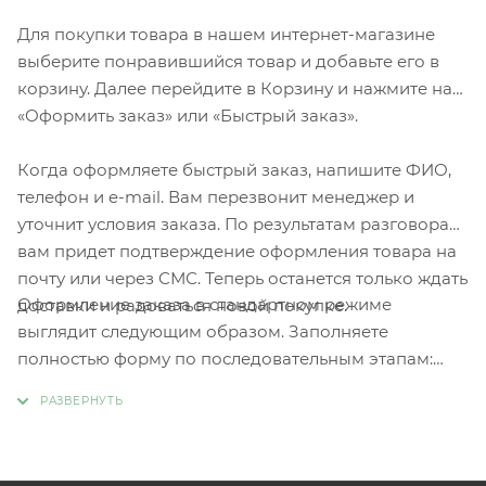
Для покупки товара в нашем интернет-магазине
выберите понравившийся товар и добавьте его в
корзину. Далее перейдите в Корзину и нажмите на
«Оформить заказ» или «Быстрый заказ».
Когда оформляете быстрый заказ, напишите ФИО,
телефон и e-mail. Вам перезвонит менеджер и
уточнит условия заказа. По результатам разговора
вам придет подтверждение оформления товара на
почту или через СМС. Теперь останется только ждать
Оформление заказа в стандартном режиме
доставки и радоваться новой покупке.
выглядит следующим образом. Заполняете
полностью форму по последовательным этапам:
адрес, способ доставки, оплаты, данные о себе.
Советуем в комментарии к заказу написать
информацию, которая поможет курьеру вас найти.
Нажмите кнопку «Оформить заказ».