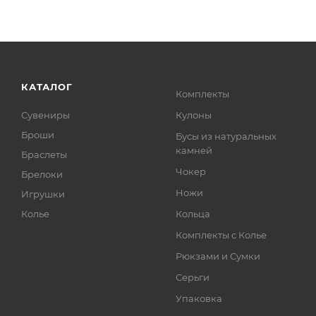
КАТАЛОГ
Комплекты
Сувениры
Кулоны
Броши
Бусы из натуральных
камней
Браслеты
Чокер
Брелоки
Ножи
Игрушки
Колье
Кольца
Комплекты с Колье
Рюкзами и Сумки
Серьги
Упаковка