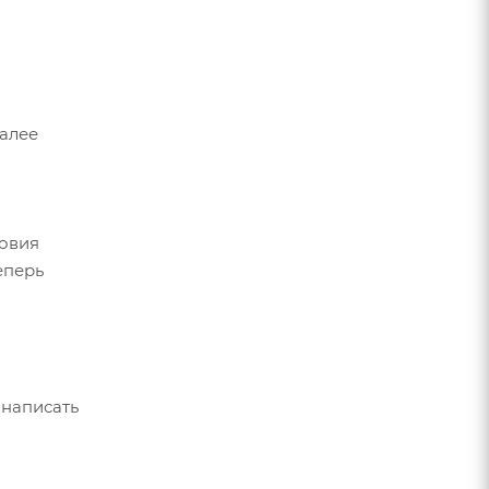
Далее
ловия
еперь
 написать