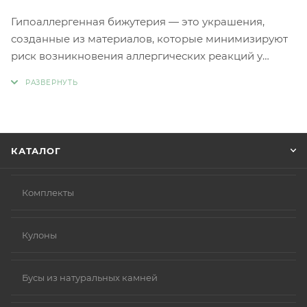
Гипоаллергенная бижутерия — это украшения,
созданные из материалов, которые минимизируют
риск возникновения аллергических реакций у
людей с чувствительной кожей. Главное отличие
такой бижутерии заключается в отсутствии обычных
металлов, таких как никель и свинец, которые
являются частыми причинами аллергии.
Вместо аллергенных компонентов в
КАТАЛОГ
гипоаллергенной бижутерии используются
следующие материалы:
Нержавеющая сталь.
Комплекты
Титан.
Серебро 925 пробы (хотя в некоторых случаях медь
Кулоны
в сплаве может вызывать реакцию).
Родиевое покрытие (часто используется для
покрытия других металлов, таких как золото или
Бусы из натуральных камней
серебро, делая их более безопасными и