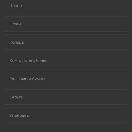
устойчивыми к коррозии).
Чокер
Золото (особенно высокой пробы, хотя даже
золотые изделия могут содержать никель в сплавах).
Ножи
Платина.
Ниобий.
Кольца
Комплекты с Колье
Рюкзами и Сумки
Серьги
Упаковка