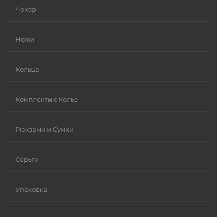
устойчивыми к коррозии).
Чокер
Золото (особенно высокой пробы, хотя даже
золотые изделия могут содержать никель в сплавах).
Ножи
Платина.
Ниобий.
Кольца
Комплекты с Колье
Рюкзами и Сумки
Серьги
Упаковка