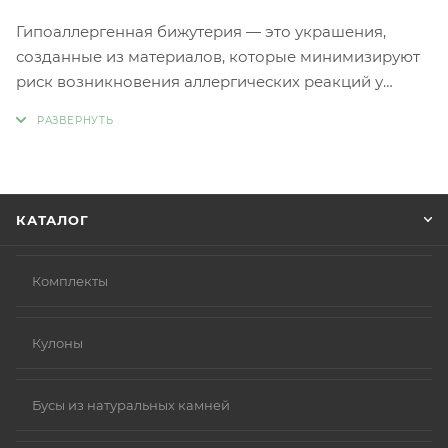
Гипоаллергенная бижутерия — это украшения,
созданные из материалов, которые минимизируют
риск возникновения аллергических реакций у
людей с чувствительной кожей. Главное отличие
такой бижутерии заключается в отсутствии обычных
металлов, таких как никель и свинец, которые
являются частыми причинами аллергии.
Вместо аллергенных компонентов в
КАТАЛОГ
гипоаллергенной бижутерии используются
следующие материалы:
Нержавеющая сталь.
Комплекты
Титан.
Серебро 925 пробы (хотя в некоторых случаях медь
Кулоны
в сплаве может вызывать реакцию).
Родиевое покрытие (часто используется для
покрытия других металлов, таких как золото или
Бусы из натуральных камней
серебро, делая их более безопасными и