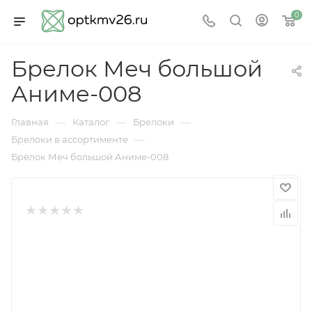
0
Брелок Меч большой
Аниме-008
—
—
—
Главная
Каталог
Брелоки
—
Брелоки в ассортименте
Брелок Меч большой Аниме-008