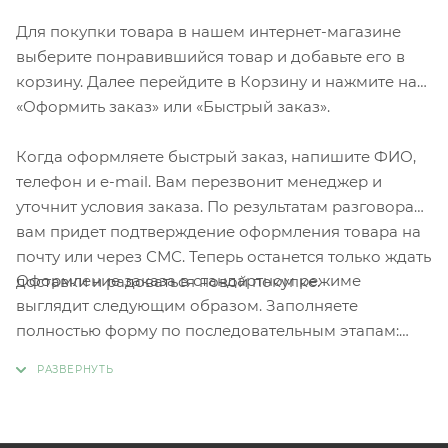
Для покупки товара в нашем интернет-магазине
выберите понравившийся товар и добавьте его в
корзину. Далее перейдите в Корзину и нажмите на
«Оформить заказ» или «Быстрый заказ».
Когда оформляете быстрый заказ, напишите ФИО,
телефон и e-mail. Вам перезвонит менеджер и
уточнит условия заказа. По результатам разговора
вам придет подтверждение оформления товара на
почту или через СМС. Теперь останется только ждать
Оформление заказа в стандартном режиме
доставки и радоваться новой покупке.
выглядит следующим образом. Заполняете
полностью форму по последовательным этапам:
адрес, способ доставки, оплаты, данные о себе.
Советуем в комментарии к заказу написать
информацию, которая поможет курьеру вас найти.
Нажмите кнопку «Оформить заказ».