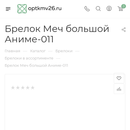
0
Брелок Меч большой
Аниме-011
—
—
—
Главная
Каталог
Брелоки
—
Брелоки в ассортименте
Брелок Меч большой Аниме-011