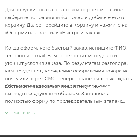
Для покупки товара в нашем интернет-магазине
выберите понравившийся товар и добавьте его в
корзину. Далее перейдите в Корзину и нажмите на
«Оформить заказ» или «Быстрый заказ».
Когда оформляете быстрый заказ, напишите ФИО,
телефон и e-mail. Вам перезвонит менеджер и
уточнит условия заказа. По результатам разговора
вам придет подтверждение оформления товара на
почту или через СМС. Теперь останется только ждать
Оформление заказа в стандартном режиме
доставки и радоваться новой покупке.
выглядит следующим образом. Заполняете
полностью форму по последовательным этапам:
адрес, способ доставки, оплаты, данные о себе.
Советуем в комментарии к заказу написать
информацию, которая поможет курьеру вас найти.
Нажмите кнопку «Оформить заказ».