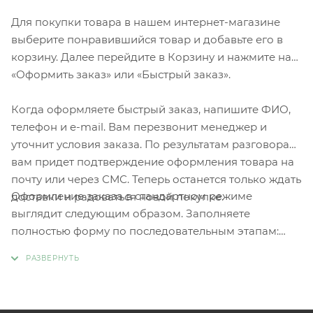
Для покупки товара в нашем интернет-магазине
выберите понравившийся товар и добавьте его в
корзину. Далее перейдите в Корзину и нажмите на
«Оформить заказ» или «Быстрый заказ».
Когда оформляете быстрый заказ, напишите ФИО,
телефон и e-mail. Вам перезвонит менеджер и
уточнит условия заказа. По результатам разговора
вам придет подтверждение оформления товара на
почту или через СМС. Теперь останется только ждать
Оформление заказа в стандартном режиме
доставки и радоваться новой покупке.
выглядит следующим образом. Заполняете
полностью форму по последовательным этапам:
адрес, способ доставки, оплаты, данные о себе.
Советуем в комментарии к заказу написать
информацию, которая поможет курьеру вас найти.
Нажмите кнопку «Оформить заказ».