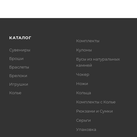
КАТАЛОГ
Комплекты
Сувениры
Кулоны
Броши
Бусы из натуральных
камней
Браслеты
Чокер
Брелоки
Ножи
Игрушки
Колье
Кольца
Комплекты с Колье
Рюкзами и Сумки
Серьги
Упаковка