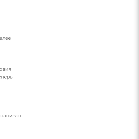
Далее
ловия
еперь
 написать