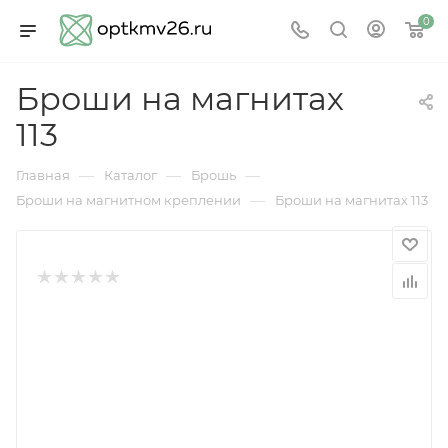
0
Броши на магнитах
113
—
—
—
Главная
Каталог
Брошь
—
Броши на магнитном креплении
Броши на магнитах 113