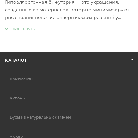
Гипоаллергенная бижутерия — это украшения,
созданные из материалов, которые минимизируют
риск возникновения аллергических реакций у
людей с чувствительной кожей. Главное отличие
такой бижутерии заключается в отсутствии обычных
металлов, таких как никель и свинец, которые
являются частыми причинами аллергии.
Вместо аллергенных компонентов в
КАТАЛОГ
гипоаллергенной бижутерии используются
следующие материалы:
Нержавеющая сталь.
Комплекты
Титан.
Серебро 925 пробы (хотя в некоторых случаях медь
Кулоны
в сплаве может вызывать реакцию).
Родиевое покрытие (часто используется для
покрытия других металлов, таких как золото или
Бусы из натуральных камней
серебро, делая их более безопасными и
устойчивыми к коррозии).
Чокер