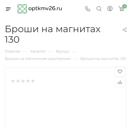
0
Броши на магнитах
130
—
—
—
Главная
Каталог
Брошь
—
Броши на магнитном креплении
Броши на магнитах 130