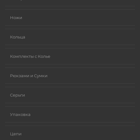
Золото (особенно высокой пробы, хотя даже
золотые изделия могут содержать никель в сплавах).
Ножи
Платина.
Ниобий.
Кольца
Комплекты с Колье
Рюкзами и Сумки
Серьги
Упаковка
Цепи