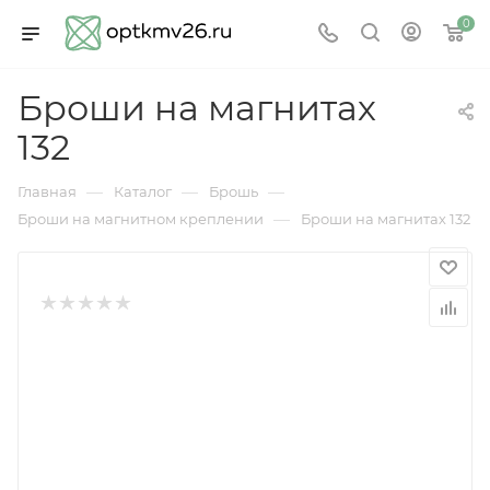
0
Броши на магнитах
132
—
—
—
Главная
Каталог
Брошь
—
Броши на магнитном креплении
Броши на магнитах 132