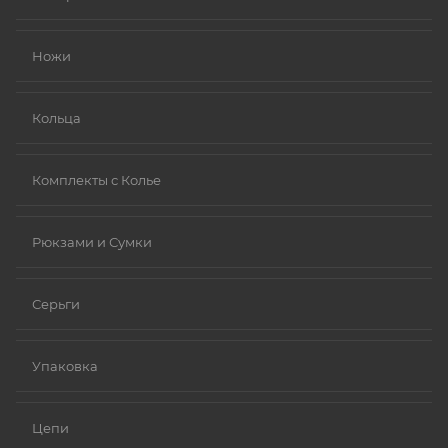
Золото (особенно высокой пробы, хотя даже
золотые изделия могут содержать никель в сплавах).
Ножи
Платина.
Ниобий.
Кольца
Комплекты с Колье
Рюкзами и Сумки
Серьги
Упаковка
Цепи