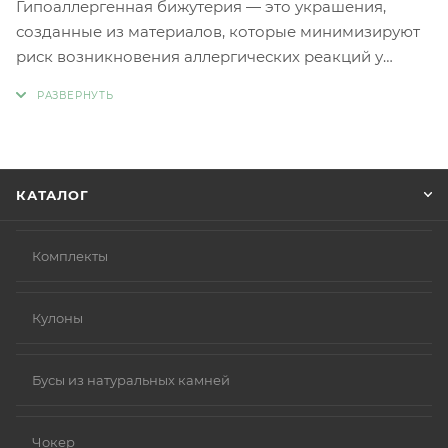
Гипоаллергенная бижутерия — это украшения,
созданные из материалов, которые минимизируют
риск возникновения аллергических реакций у
людей с чувствительной кожей. Главное отличие
такой бижутерии заключается в отсутствии обычных
металлов, таких как никель и свинец, которые
являются частыми причинами аллергии.
Вместо аллергенных компонентов в
КАТАЛОГ
гипоаллергенной бижутерии используются
следующие материалы:
Нержавеющая сталь.
Комплекты
Титан.
Серебро 925 пробы (хотя в некоторых случаях медь
Кулоны
в сплаве может вызывать реакцию).
Родиевое покрытие (часто используется для
покрытия других металлов, таких как золото или
Бусы из натуральных камней
серебро, делая их более безопасными и
устойчивыми к коррозии).
Чокер