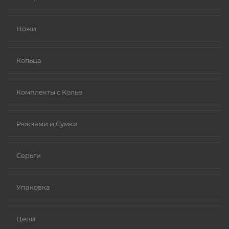
Золото (особенно высокой пробы, хотя даже
золотые изделия могут содержать никель в сплавах).
Ножи
Платина.
Ниобий.
Кольца
Комплекты с Колье
Рюкзами и Сумки
Серьги
Упаковка
Цепи