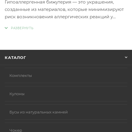
Гипоаллергенная бижутерия — это украшения,
созданные из материалов, которые минимизируют
риск возникновения аллергических реакций у
людей с чувствительной кожей. Главное отличие
такой бижутерии заключается в отсутствии обычных
металлов, таких как никель и свинец, которые
являются частыми причинами аллергии.
Вместо аллергенных компонентов в
КАТАЛОГ
гипоаллергенной бижутерии используются
следующие материалы:
Нержавеющая сталь.
Комплекты
Титан.
Серебро 925 пробы (хотя в некоторых случаях медь
Кулоны
в сплаве может вызывать реакцию).
Родиевое покрытие (часто используется для
покрытия других металлов, таких как золото или
Бусы из натуральных камней
серебро, делая их более безопасными и
устойчивыми к коррозии).
Чокер