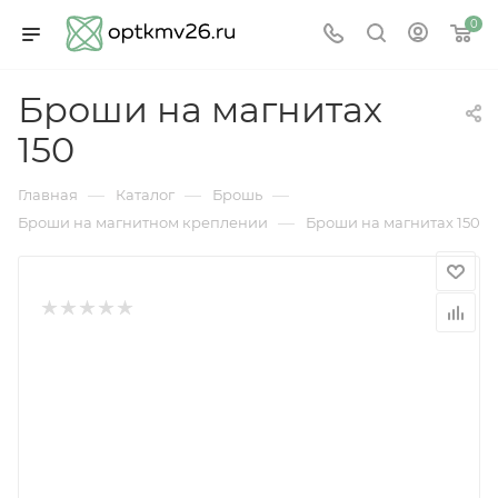
0
Броши на магнитах
150
—
—
—
Главная
Каталог
Брошь
—
Броши на магнитном креплении
Броши на магнитах 150