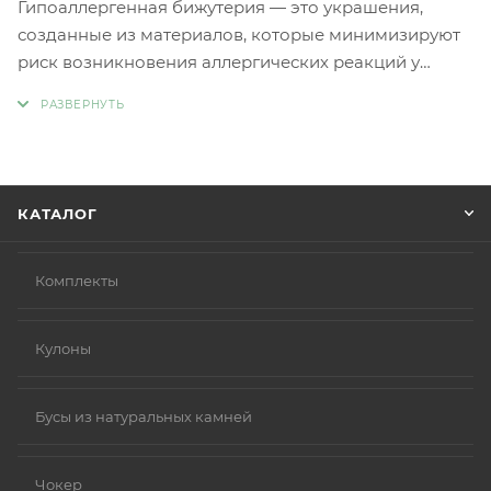
Гипоаллергенная бижутерия — это украшения,
созданные из материалов, которые минимизируют
риск возникновения аллергических реакций у
людей с чувствительной кожей. Главное отличие
такой бижутерии заключается в отсутствии обычных
металлов, таких как никель и свинец, которые
являются частыми причинами аллергии.
Вместо аллергенных компонентов в
КАТАЛОГ
гипоаллергенной бижутерии используются
следующие материалы:
Нержавеющая сталь.
Комплекты
Титан.
Серебро 925 пробы (хотя в некоторых случаях медь
Кулоны
в сплаве может вызывать реакцию).
Родиевое покрытие (часто используется для
покрытия других металлов, таких как золото или
Бусы из натуральных камней
серебро, делая их более безопасными и
устойчивыми к коррозии).
Чокер