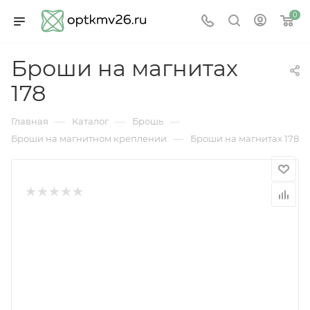
0
Броши на магнитах
178
—
—
—
Главная
Каталог
Брошь
—
Броши на магнитном креплении
Броши на магнитах 178