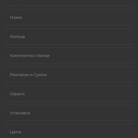
Золото (особенно высокой пробы, хотя даже
золотые изделия могут содержать никель в сплавах).
Ножи
Платина.
Ниобий.
Кольца
Комплекты с Колье
Рюкзами и Сумки
Серьги
Упаковка
Цепи