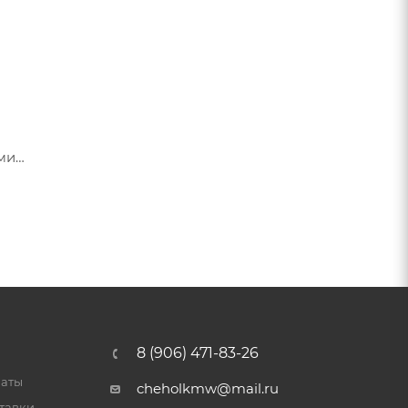
ами
я их
8 (906) 471-83-26
латы
cheholkmw@mail.ru
тавки