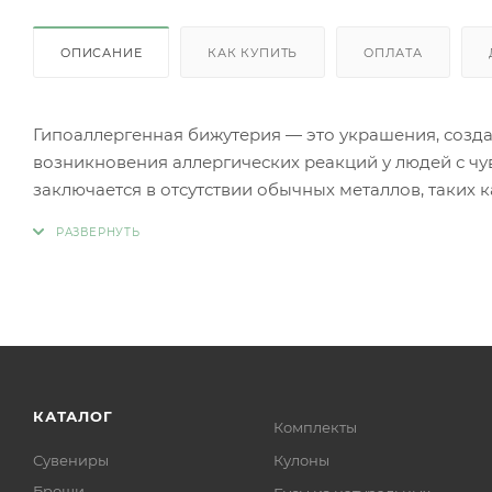
ОПИСАНИЕ
КАК КУПИТЬ
ОПЛАТА
Гипоаллергенная бижутерия — это украшения, созд
возникновения аллергических реакций у людей с чу
заключается в отсутствии обычных металлов, таких 
аллергии.
Вместо аллергенных компонентов в гипоаллергенн
Нержавеющая сталь.
Титан.
Серебро 925 пробы (хотя в некоторых случаях медь
Родиевое покрытие (часто используется для покрыти
более безопасными и устойчивыми к коррозии).
Золото (особенно высокой пробы, хотя даже золотые
КАТАЛОГ
Комплекты
Платина.
Сувениры
Кулоны
Ниобий.
Броши