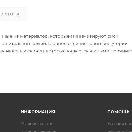
ДОСТАВКА
анные из материалов, которые минимизируют риск
вствительной кожей. Главное отличие такой бижутерии
как никель и свинец, которые являются частыми причин
ой бижутерии используются следующие материалы:
 в сплаве может вызывать реакцию).
я других металлов, таких как золото или серебро, дела
 изделия могут содержать никель в сплавах).
ИНФОРМАЦИЯ
ПОМОЩЬ
Условия оплаты
Условия оп
Условия доставки
Условия дос