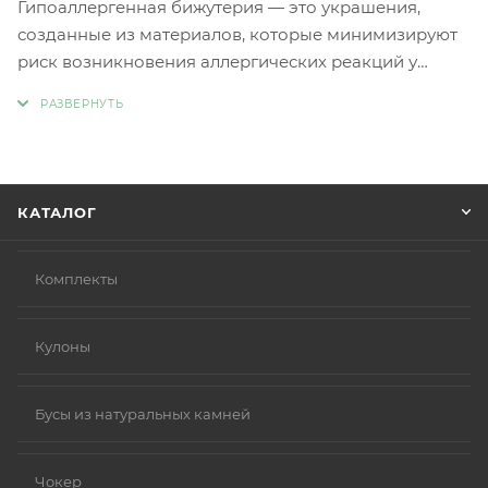
Гипоаллергенная бижутерия — это украшения,
созданные из материалов, которые минимизируют
риск возникновения аллергических реакций у
людей с чувствительной кожей. Главное отличие
такой бижутерии заключается в отсутствии обычных
металлов, таких как никель и свинец, которые
являются частыми причинами аллергии.
Вместо аллергенных компонентов в
КАТАЛОГ
гипоаллергенной бижутерии используются
следующие материалы:
Нержавеющая сталь.
Комплекты
Титан.
Серебро 925 пробы (хотя в некоторых случаях медь
Кулоны
в сплаве может вызывать реакцию).
Родиевое покрытие (часто используется для
покрытия других металлов, таких как золото или
Бусы из натуральных камней
серебро, делая их более безопасными и
устойчивыми к коррозии).
Чокер