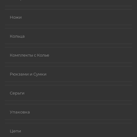
Золото (особенно высокой пробы, хотя даже
золотые изделия могут содержать никель в сплавах).
Ножи
Платина.
Ниобий.
Кольца
Комплекты с Колье
Рюкзами и Сумки
Серьги
Упаковка
Цепи