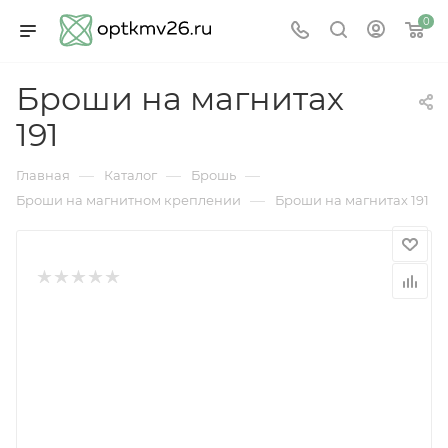
0
Броши на магнитах
191
—
—
—
Главная
Каталог
Брошь
—
Броши на магнитном креплении
Броши на магнитах 191