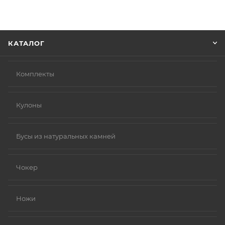
информацию, которая поможет курьеру вас найти.
Нажмите кнопку «Оформить заказ».
КАТАЛОГ
Комплекты
Кулоны
Бусы из натуральных камней
Чокер
Ножи