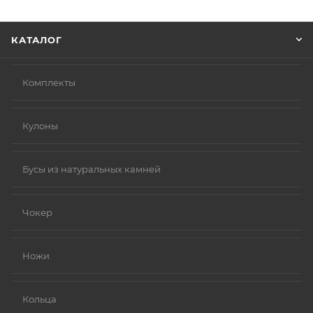
Нажмите кнопку «Оформить заказ».
КАТАЛОГ
Комплекты
Кулоны
Бусы из натуральных камней
Чокер
Ножи
Кольца