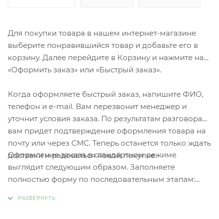
Для покупки товара в нашем интернет-магазине
выберите понравившийся товар и добавьте его в
корзину. Далее перейдите в Корзину и нажмите на
«Оформить заказ» или «Быстрый заказ».
Когда оформляете быстрый заказ, напишите ФИО,
телефон и e-mail. Вам перезвонит менеджер и
уточнит условия заказа. По результатам разговора
вам придет подтверждение оформления товара на
почту или через СМС. Теперь останется только ждать
Оформление заказа в стандартном режиме
доставки и радоваться новой покупке.
выглядит следующим образом. Заполняете
полностью форму по последовательным этапам:
адрес, способ доставки, оплаты, данные о себе.
Советуем в комментарии к заказу написать
информацию, которая поможет курьеру вас найти.