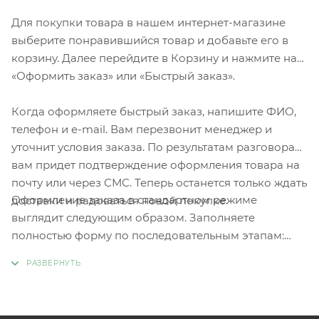
Для покупки товара в нашем интернет-магазине
выберите понравившийся товар и добавьте его в
корзину. Далее перейдите в Корзину и нажмите на
«Оформить заказ» или «Быстрый заказ».
Когда оформляете быстрый заказ, напишите ФИО,
телефон и e-mail. Вам перезвонит менеджер и
уточнит условия заказа. По результатам разговора
вам придет подтверждение оформления товара на
почту или через СМС. Теперь останется только ждать
Оформление заказа в стандартном режиме
доставки и радоваться новой покупке.
выглядит следующим образом. Заполняете
полностью форму по последовательным этапам:
адрес, способ доставки, оплаты, данные о себе.
Советуем в комментарии к заказу написать
информацию, которая поможет курьеру вас найти.
Нажмите кнопку «Оформить заказ».