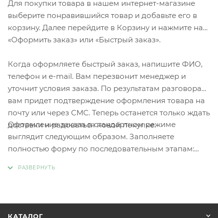
Для покупки товара в нашем интернет-магазине
выберите понравившийся товар и добавьте его в
корзину. Далее перейдите в Корзину и нажмите на
«Оформить заказ» или «Быстрый заказ».
Когда оформляете быстрый заказ, напишите ФИО,
телефон и e-mail. Вам перезвонит менеджер и
уточнит условия заказа. По результатам разговора
вам придет подтверждение оформления товара на
почту или через СМС. Теперь останется только ждать
Оформление заказа в стандартном режиме
доставки и радоваться новой покупке.
выглядит следующим образом. Заполняете
полностью форму по последовательным этапам:
адрес, способ доставки, оплаты, данные о себе.
Советуем в комментарии к заказу написать
информацию, которая поможет курьеру вас найти.
Нажмите кнопку «Оформить заказ».
КАТАЛОГ