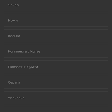
устойчивыми к коррозии).
Чокер
Золото (особенно высокой пробы, хотя даже
золотые изделия могут содержать никель в сплавах).
Ножи
Платина.
Ниобий.
Кольца
Комплекты с Колье
Рюкзами и Сумки
Серьги
Упаковка