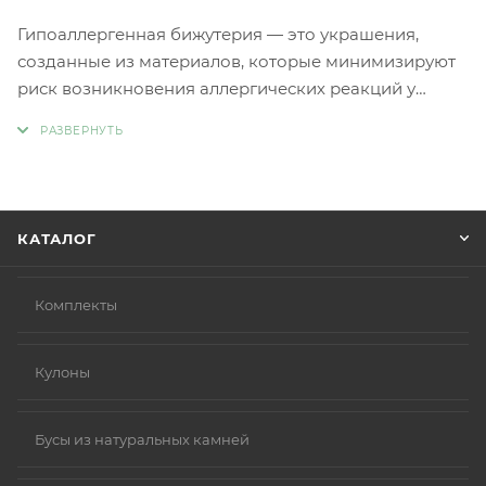
Гипоаллергенная бижутерия — это украшения,
созданные из материалов, которые минимизируют
риск возникновения аллергических реакций у
людей с чувствительной кожей. Главное отличие
такой бижутерии заключается в отсутствии обычных
металлов, таких как никель и свинец, которые
являются частыми причинами аллергии.
Вместо аллергенных компонентов в
КАТАЛОГ
гипоаллергенной бижутерии используются
следующие материалы:
Нержавеющая сталь.
Комплекты
Титан.
Серебро 925 пробы (хотя в некоторых случаях медь
Кулоны
в сплаве может вызывать реакцию).
Родиевое покрытие (часто используется для
покрытия других металлов, таких как золото или
Бусы из натуральных камней
серебро, делая их более безопасными и