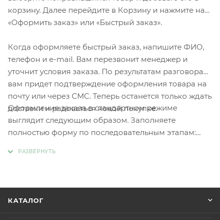
корзину. Далее перейдите в Корзину и нажмите на
«Оформить заказ» или «Быстрый заказ».
Когда оформляете быстрый заказ, напишите ФИО,
телефон и e-mail. Вам перезвонит менеджер и
уточнит условия заказа. По результатам разговора
вам придет подтверждение оформления товара на
почту или через СМС. Теперь останется только ждать
Оформление заказа в стандартном режиме
доставки и радоваться новой покупке.
выглядит следующим образом. Заполняете
полностью форму по последовательным этапам:
адрес, способ доставки, оплаты, данные о себе.
Советуем в комментарии к заказу написать
информацию, которая поможет курьеру вас найти.
Нажмите кнопку «Оформить заказ».
КАТАЛОГ