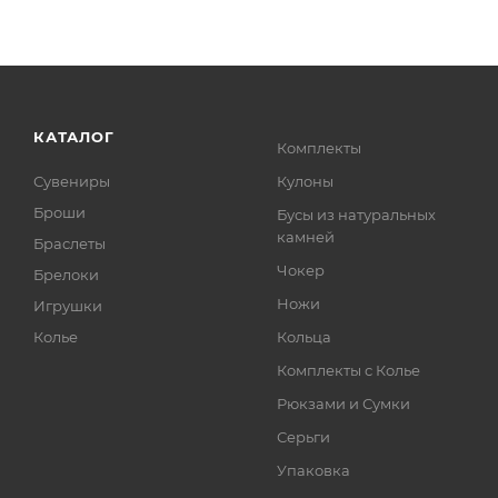
КАТАЛОГ
Комплекты
Сувениры
Кулоны
Броши
Бусы из натуральных
камней
Браслеты
Чокер
Брелоки
Ножи
Игрушки
Колье
Кольца
Комплекты с Колье
Рюкзами и Сумки
Серьги
Упаковка