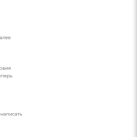
Далее
ловия
еперь
 написать