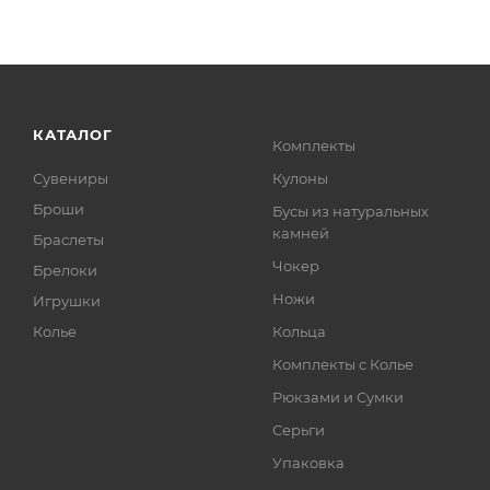
КАТАЛОГ
Комплекты
Сувениры
Кулоны
Броши
Бусы из натуральных
камней
Браслеты
Чокер
Брелоки
Ножи
Игрушки
Колье
Кольца
Комплекты с Колье
Рюкзами и Сумки
Серьги
Упаковка