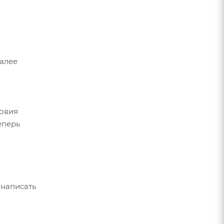
Далее
ловия
еперь
 написать