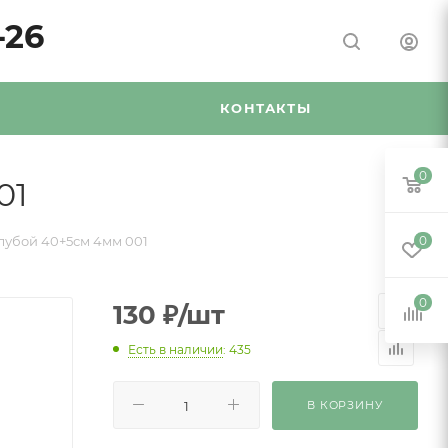
-26
Я
КОНТАКТЫ
0
01
олубой 40+5см 4мм 001
0
0
130
₽
/шт
Есть в наличии
: 435
В КОРЗИНУ