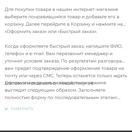
Для покупки товара в нашем интернет-магазине
выберите понравившийся товар и добавьте его в
корзину. Далее перейдите в Корзину и нажмите на
«Оформить заказ» или «Быстрый заказ».
Когда оформляете быстрый заказ, напишите ФИО,
телефон и e-mail. Вам перезвонит менеджер и
уточнит условия заказа. По результатам разговора
вам придет подтверждение оформления товара на
почту или через СМС. Теперь останется только ждать
Оформление заказа в стандартном режиме
доставки и радоваться новой покупке.
выглядит следующим образом. Заполняете
полностью форму по последовательным этапам:
адрес, способ доставки, оплаты, данные о себе.
Советуем в комментарии к заказу написать
информацию, которая поможет курьеру вас найти.
Нажмите кнопку «Оформить заказ».