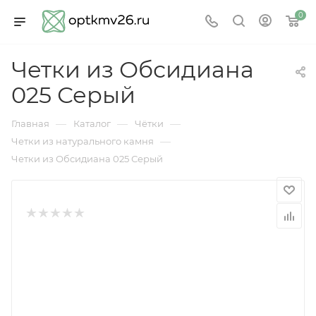
0
Четки из Обсидиана
025 Серый
—
—
—
Главная
Каталог
Чётки
—
Четки из натурального камня
Четки из Обсидиана 025 Серый