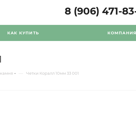
8 (906) 471-83
КАК КУПИТЬ
КОМПАНИ
1
—
 камня
Четки Коралл 10мм 33 001