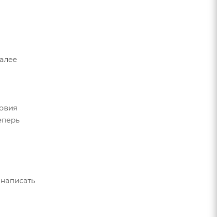
Далее
ловия
еперь
 написать