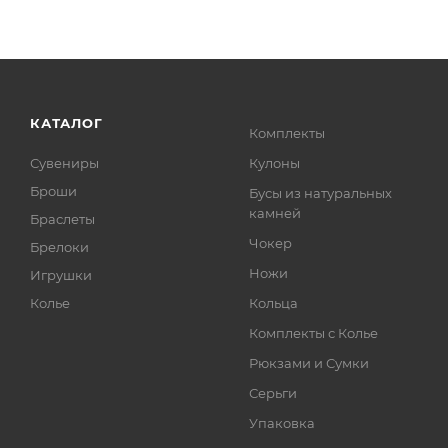
КАТАЛОГ
Комплекты
Сувениры
Кулоны
Броши
Бусы из натуральных
камней
Браслеты
Чокер
Брелоки
Ножи
Игрушки
Колье
Кольца
Комплекты с Колье
Рюкзами и Сумки
Серьги
Упаковка