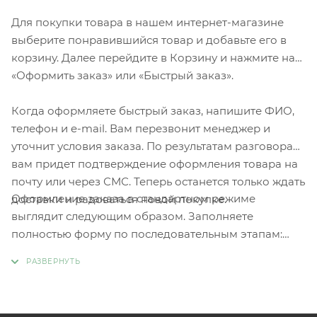
Для покупки товара в нашем интернет-магазине
выберите понравившийся товар и добавьте его в
корзину. Далее перейдите в Корзину и нажмите на
«Оформить заказ» или «Быстрый заказ».
Когда оформляете быстрый заказ, напишите ФИО,
телефон и e-mail. Вам перезвонит менеджер и
уточнит условия заказа. По результатам разговора
вам придет подтверждение оформления товара на
почту или через СМС. Теперь останется только ждать
Оформление заказа в стандартном режиме
доставки и радоваться новой покупке.
выглядит следующим образом. Заполняете
полностью форму по последовательным этапам:
адрес, способ доставки, оплаты, данные о себе.
Советуем в комментарии к заказу написать
информацию, которая поможет курьеру вас найти.
Нажмите кнопку «Оформить заказ».