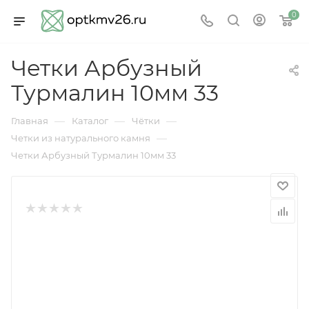
0
Четки Арбузный
Турмалин 10мм 33
—
—
—
Главная
Каталог
Чётки
—
Четки из натурального камня
Четки Арбузный Турмалин 10мм 33