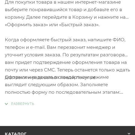
Для покупки товара в нашем интернет-магазине
выберите понравившийся товар и добавьте его в
корзину. Далее перейдите в Корзину и нажмите на
«Оформить заказ» или «Быстрый заказ».
Когда оформляете быстрый заказ, напишите ФИО,
телефон и e-mail. Вам перезвонит менеджер и
уточнит условия заказа. По результатам разговора
вам придет подтверждение оформления товара на
почту или через СМС. Теперь останется только ждать
Оформление заказа в стандартном режиме
доставки и радоваться новой покупке.
выглядит следующим образом. Заполняете
полностью форму по последовательным этапам:
адрес, способ доставки, оплаты, данные о себе.
Советуем в комментарии к заказу написать
информацию, которая поможет курьеру вас найти.
Нажмите кнопку «Оформить заказ».
КАТАЛОГ