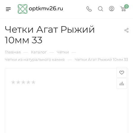
0
Четки Агат Рыжий
10мм 33
—
—
—
Главная
Каталог
Чётки
—
Четки из натурального камня
Четки Агат Рыжий 10мм 33