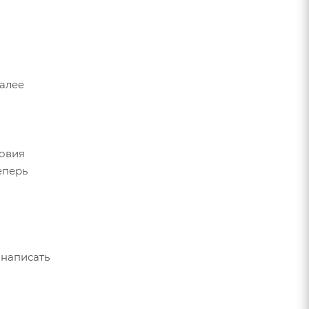
Далее
ловия
еперь
 написать