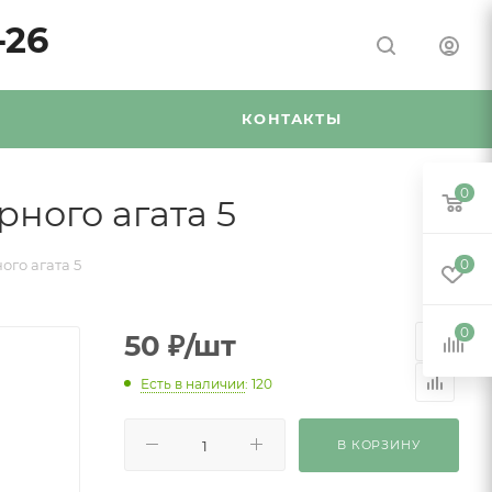
-26
Я
КОНТАКТЫ
0
ного агата 5
ого агата 5
0
0
50
₽
/шт
Есть в наличии
: 120
В КОРЗИНУ