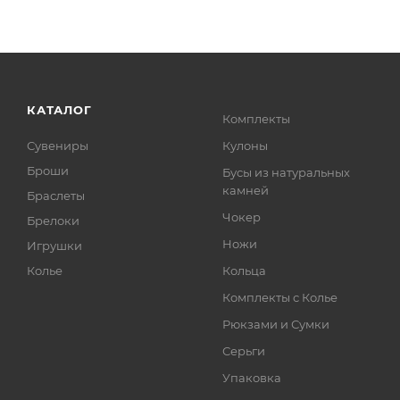
КАТАЛОГ
Комплекты
Сувениры
Кулоны
Броши
Бусы из натуральных
камней
Браслеты
Чокер
Брелоки
Ножи
Игрушки
Колье
Кольца
Комплекты с Колье
Рюкзами и Сумки
Серьги
Упаковка