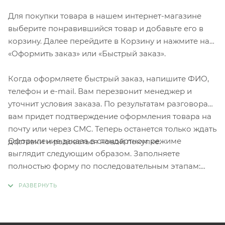
Для покупки товара в нашем интернет-магазине
выберите понравившийся товар и добавьте его в
корзину. Далее перейдите в Корзину и нажмите на
«Оформить заказ» или «Быстрый заказ».
Когда оформляете быстрый заказ, напишите ФИО,
телефон и e-mail. Вам перезвонит менеджер и
уточнит условия заказа. По результатам разговора
вам придет подтверждение оформления товара на
почту или через СМС. Теперь останется только ждать
Оформление заказа в стандартном режиме
доставки и радоваться новой покупке.
выглядит следующим образом. Заполняете
полностью форму по последовательным этапам:
адрес, способ доставки, оплаты, данные о себе.
Советуем в комментарии к заказу написать
информацию, которая поможет курьеру вас найти.
Нажмите кнопку «Оформить заказ».