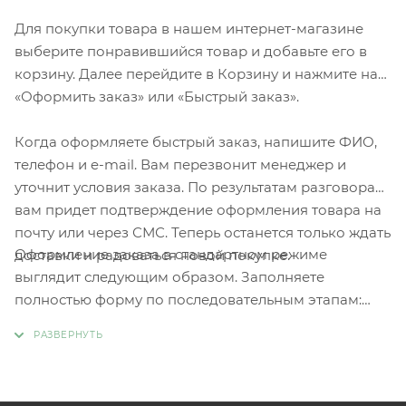
Для покупки товара в нашем интернет-магазине
выберите понравившийся товар и добавьте его в
корзину. Далее перейдите в Корзину и нажмите на
«Оформить заказ» или «Быстрый заказ».
Когда оформляете быстрый заказ, напишите ФИО,
телефон и e-mail. Вам перезвонит менеджер и
уточнит условия заказа. По результатам разговора
вам придет подтверждение оформления товара на
почту или через СМС. Теперь останется только ждать
Оформление заказа в стандартном режиме
доставки и радоваться новой покупке.
выглядит следующим образом. Заполняете
полностью форму по последовательным этапам:
адрес, способ доставки, оплаты, данные о себе.
Советуем в комментарии к заказу написать
информацию, которая поможет курьеру вас найти.
Нажмите кнопку «Оформить заказ».