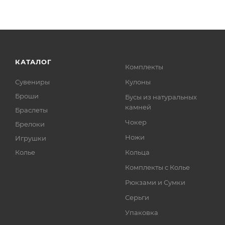
КАТАЛОГ
Комплекты
Сувениры
Кулоны
Броши
Бусы из натуральных
камней
Браслеты
Чокер
Брелоки
Ножи
Игрушки
Колье
Кольца
Комплекты с Колье
Рюкзами и Сумки
Серьги
Упаковка