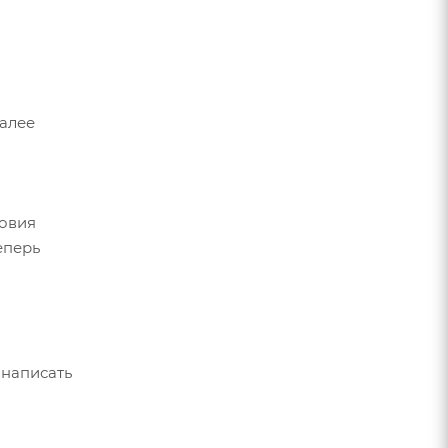
Далее
ловия
еперь
 написать