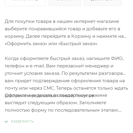
Для покупки товара в нашем интернет-магазине
выберите понравившийся товар и добавьте его в
корзину. Далее перейдите в Корзину и нажмите на
«Оформить заказ» или «Быстрый заказ».
Когда оформляете быстрый заказ, напишите ФИО,
телефон и e-mail. Вам перезвонит менеджер и
уточнит условия заказа. По результатам разговора
вам придет подтверждение оформления товара на
почту или через СМС. Теперь останется только ждать
Оформление заказа в стандартном режиме
доставки и радоваться новой покупке.
выглядит следующим образом. Заполняете
полностью форму по последовательным этапам:
адрес, способ доставки, оплаты, данные о себе.
Советуем в комментарии к заказу написать
информацию, которая поможет курьеру вас найти.