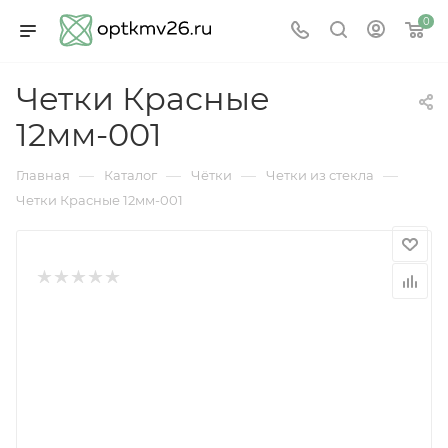
0
Четки Красные
12мм-001
—
—
—
—
Главная
Каталог
Чётки
Четки из стекла
Четки Красные 12мм-001