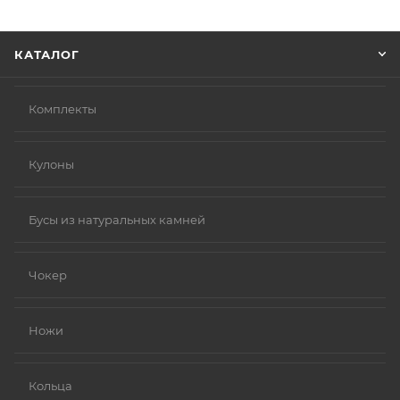
Нажмите кнопку «Оформить заказ».
КАТАЛОГ
Комплекты
Кулоны
Бусы из натуральных камней
Чокер
Ножи
Кольца