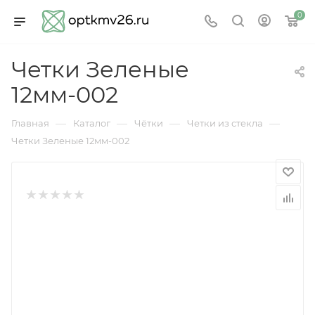
0
Четки Зеленые
12мм-002
—
—
—
—
Главная
Каталог
Чётки
Четки из стекла
Четки Зеленые 12мм-002