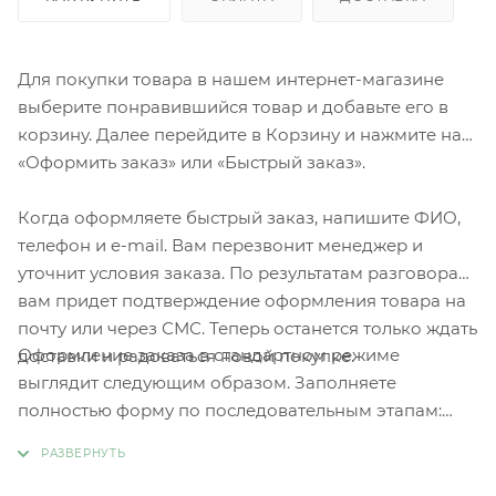
Для покупки товара в нашем интернет-магазине
выберите понравившийся товар и добавьте его в
корзину. Далее перейдите в Корзину и нажмите на
«Оформить заказ» или «Быстрый заказ».
Когда оформляете быстрый заказ, напишите ФИО,
телефон и e-mail. Вам перезвонит менеджер и
уточнит условия заказа. По результатам разговора
вам придет подтверждение оформления товара на
почту или через СМС. Теперь останется только ждать
Оформление заказа в стандартном режиме
доставки и радоваться новой покупке.
выглядит следующим образом. Заполняете
полностью форму по последовательным этапам:
адрес, способ доставки, оплаты, данные о себе.
Советуем в комментарии к заказу написать
информацию, которая поможет курьеру вас найти.