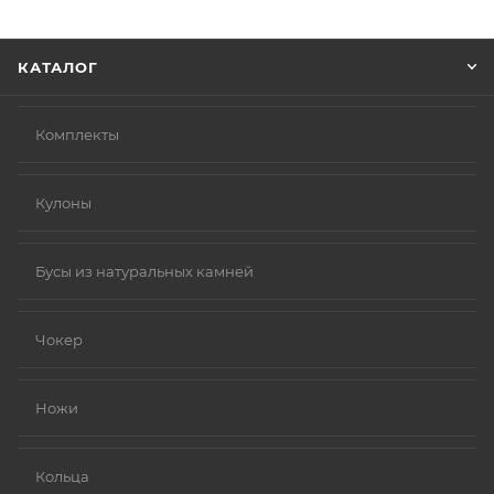
Нажмите кнопку «Оформить заказ».
КАТАЛОГ
Комплекты
Кулоны
Бусы из натуральных камней
Чокер
Ножи
Кольца