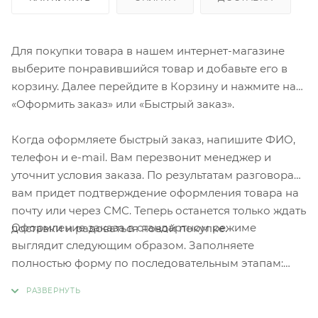
Для покупки товара в нашем интернет-магазине
выберите понравившийся товар и добавьте его в
корзину. Далее перейдите в Корзину и нажмите на
«Оформить заказ» или «Быстрый заказ».
Когда оформляете быстрый заказ, напишите ФИО,
телефон и e-mail. Вам перезвонит менеджер и
уточнит условия заказа. По результатам разговора
вам придет подтверждение оформления товара на
почту или через СМС. Теперь останется только ждать
Оформление заказа в стандартном режиме
доставки и радоваться новой покупке.
выглядит следующим образом. Заполняете
полностью форму по последовательным этапам:
адрес, способ доставки, оплаты, данные о себе.
Советуем в комментарии к заказу написать
информацию, которая поможет курьеру вас найти.