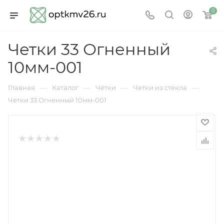
0
Четки 33 Огненный
10мм-001
—
—
—
—
Главная
Каталог
Чётки
Четки из стекла
Четки 33 Огненный 10мм-001