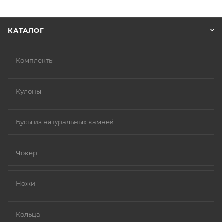
Нажмите кнопку «Оформить заказ».
КАТАЛОГ
Комплекты
Кулоны
Бусы из натуральных камней
Чокер
Ножи
Кольца