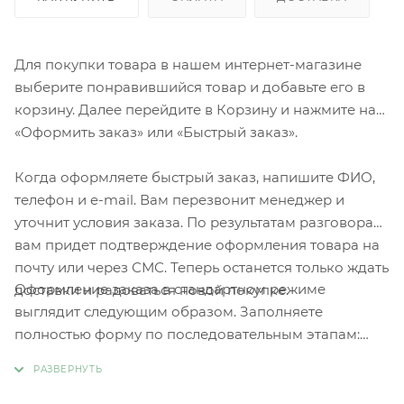
Для покупки товара в нашем интернет-магазине
выберите понравившийся товар и добавьте его в
корзину. Далее перейдите в Корзину и нажмите на
«Оформить заказ» или «Быстрый заказ».
Когда оформляете быстрый заказ, напишите ФИО,
телефон и e-mail. Вам перезвонит менеджер и
уточнит условия заказа. По результатам разговора
вам придет подтверждение оформления товара на
почту или через СМС. Теперь останется только ждать
Оформление заказа в стандартном режиме
доставки и радоваться новой покупке.
выглядит следующим образом. Заполняете
полностью форму по последовательным этапам:
адрес, способ доставки, оплаты, данные о себе.
Советуем в комментарии к заказу написать
информацию, которая поможет курьеру вас найти.