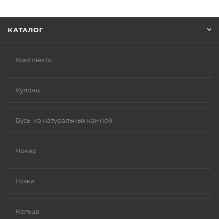
Нажмите кнопку «Оформить заказ».
КАТАЛОГ
Комплекты
Кулоны
Бусы из натуральных камней
Чокер
Ножи
Кольца