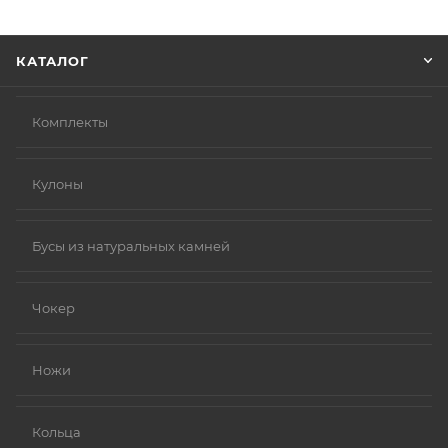
Нажмите кнопку «Оформить заказ».
КАТАЛОГ
Комплекты
Кулоны
Бусы из натуральных камней
Чокер
Ножи
Кольца