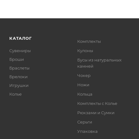
КАТАЛОГ
Комплекты
Сувениры
Кулоны
Броши
Бусы из натуральных
камней
Браслеты
Чокер
Брелоки
Ножи
Игрушки
Колье
Кольца
Комплекты с Колье
Рюкзами и Сумки
Серьги
Упаковка