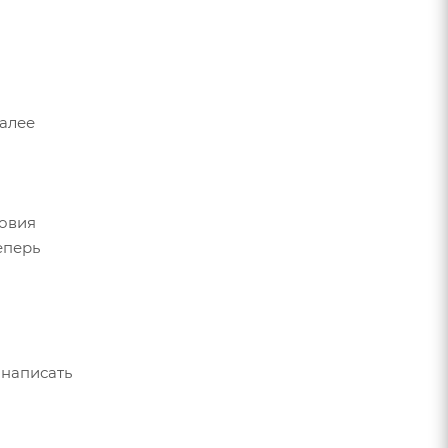
Далее
ловия
еперь
 написать