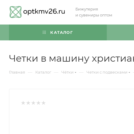
Бижутерия
и сувениры оптом
КАТАЛОГ
Четки в машину христиа
—
—
—
Главная
Каталог
Чётки
Четки с подвесками