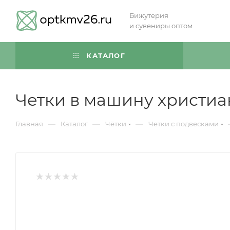
Бижутерия
и сувениры оптом
КАТАЛОГ
Четки в машину христиа
—
—
—
Главная
Каталог
Чётки
Четки с подвесками