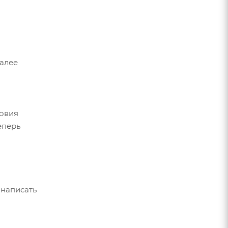
Далее
ловия
еперь
 написать