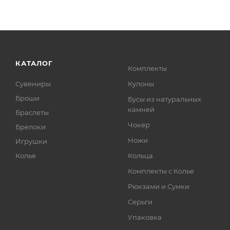
КАТАЛОГ
Комплекты
Сувениры
Кулоны
Броши
Бусы из натуральных
камней
Браслеты
Чокер
Брелоки
Ножи
Игрушки
Колье
Кольца
Комплекты с Колье
Рюкзами и Сумки
Серьги
Упаковка