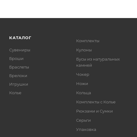
КАТАЛОГ
Комплекты
Сувениры
Кулоны
Броши
Бусы из натуральных
камней
Браслеты
Чокер
Брелоки
Ножи
Игрушки
Колье
Кольца
Комплекты с Колье
Рюкзами и Сумки
Серьги
Упаковка