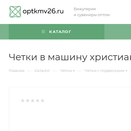
Бижутерия
и сувениры оптом
КАТАЛОГ
Четки в машину христиа
—
—
—
Главная
Каталог
Чётки
Четки с подвесками