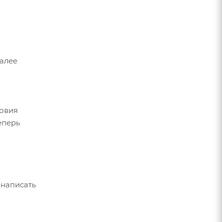
Далее
ловия
еперь
 написать