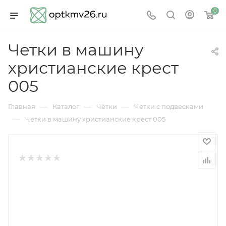
0
Четки в машину
христианские крест
005
—
—
—
Главная
Каталог
Чётки
Четки с подвесками
—
Четки в машину христианские крест 005