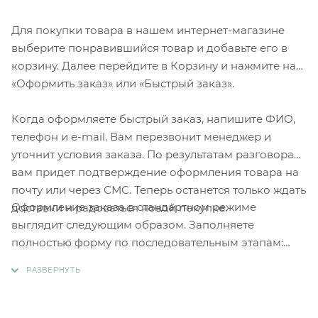
Для покупки товара в нашем интернет-магазине
выберите понравившийся товар и добавьте его в
корзину. Далее перейдите в Корзину и нажмите на
«Оформить заказ» или «Быстрый заказ».
Когда оформляете быстрый заказ, напишите ФИО,
телефон и e-mail. Вам перезвонит менеджер и
уточнит условия заказа. По результатам разговора
вам придет подтверждение оформления товара на
почту или через СМС. Теперь останется только ждать
Оформление заказа в стандартном режиме
доставки и радоваться новой покупке.
выглядит следующим образом. Заполняете
полностью форму по последовательным этапам:
адрес, способ доставки, оплаты, данные о себе.
Советуем в комментарии к заказу написать
информацию, которая поможет курьеру вас найти.
Нажмите кнопку «Оформить заказ».