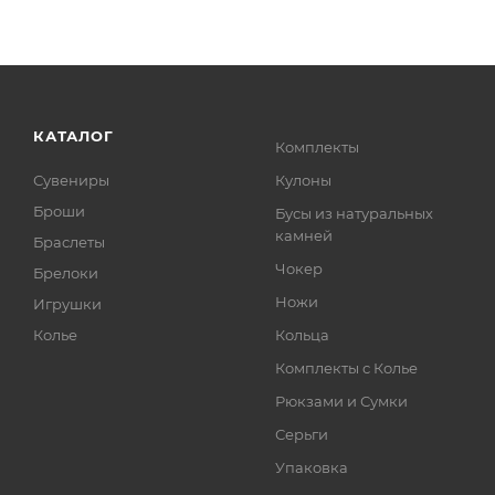
КАТАЛОГ
Комплекты
Сувениры
Кулоны
Броши
Бусы из натуральных
камней
Браслеты
Чокер
Брелоки
Ножи
Игрушки
Колье
Кольца
Комплекты с Колье
Рюкзами и Сумки
Серьги
Упаковка