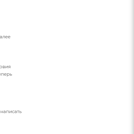
Далее
ловия
еперь
 написать