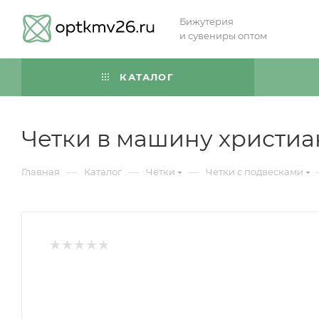
Бижутерия
и сувениры оптом
КАТАЛОГ
Четки в машину христиа
—
—
—
Главная
Каталог
Чётки
Четки с подвесками