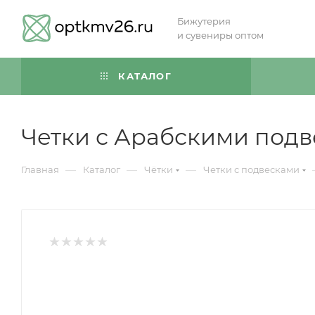
Бижутерия
и сувениры оптом
КАТАЛОГ
Четки с Арабскими подв
—
—
—
Главная
Каталог
Чётки
Четки с подвесками