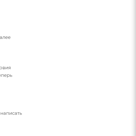
Далее
ловия
еперь
 написать