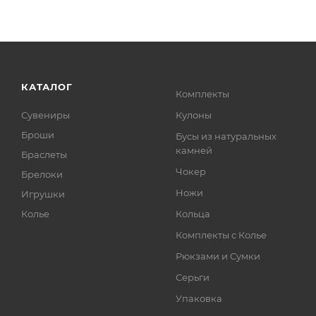
КАТАЛОГ
Комплекты
Сувениры
Кулоны
Броши
Бусы из натуральных
камней
Браслеты
Чокер
Брелоки
Ножи
Игрушки
Колье
Кольца
Комплекты с Колье
Рюкзами и Сумки
Серьги
Упаковка